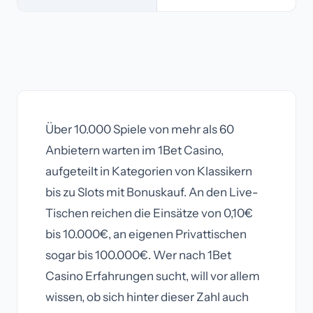
Über 10.000 Spiele von mehr als 60
Anbietern warten im 1Bet Casino,
aufgeteilt in Kategorien von Klassikern
bis zu Slots mit Bonuskauf. An den Live-
Tischen reichen die Einsätze von 0,10€
bis 10.000€, an eigenen Privattischen
sogar bis 100.000€. Wer nach 1Bet
Casino Erfahrungen sucht, will vor allem
wissen, ob sich hinter dieser Zahl auch