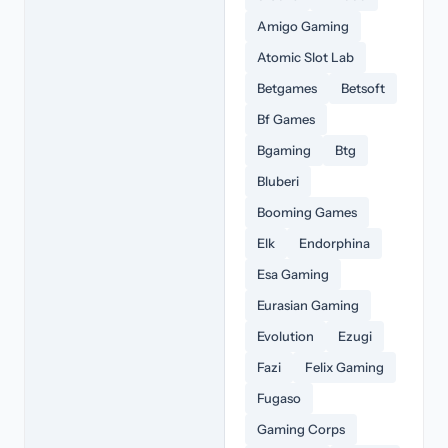
Amigo Gaming
Atomic Slot Lab
Betgames
Betsoft
Bf Games
Bgaming
Btg
Bluberi
Booming Games
Elk
Endorphina
Esa Gaming
Eurasian Gaming
Evolution
Ezugi
Fazi
Felix Gaming
Fugaso
Gaming Corps