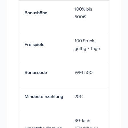
100% bis
Bonushöhe
500€
100 Stück,
Freispiele
gültig 7 Tage
Bonuscode
WEL500
Mindesteinzahlung
20€
30-fach