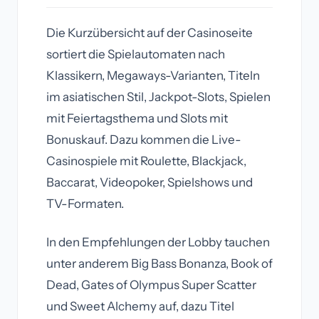
Die Kurzübersicht auf der Casinoseite
sortiert die Spielautomaten nach
Klassikern, Megaways-Varianten, Titeln
im asiatischen Stil, Jackpot-Slots, Spielen
mit Feiertagsthema und Slots mit
Bonuskauf. Dazu kommen die Live-
Casinospiele mit Roulette, Blackjack,
Baccarat, Videopoker, Spielshows und
TV-Formaten.
In den Empfehlungen der Lobby tauchen
unter anderem Big Bass Bonanza, Book of
Dead, Gates of Olympus Super Scatter
und Sweet Alchemy auf, dazu Titel