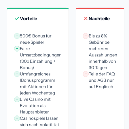
Vorteile
Nachteile
500€ Bonus für
Bis zu 8%
+
−
neue Spieler
Gebühr bei
Faire
mehreren
+
Umsatzbedingungen
Auszahlungen
(30x Einzahlung +
innerhalb von
Bonus)
30 Tagen
Umfangreiches
Teile der FAQ
+
−
lBonusprogramm
und AGB nur
mit Aktionen für
auf Englisch
jeden Wochentag
Live Casino mit
+
Evolution als
Hauptanbieter
Casinospiele lassen
+
sich nach Volatilität