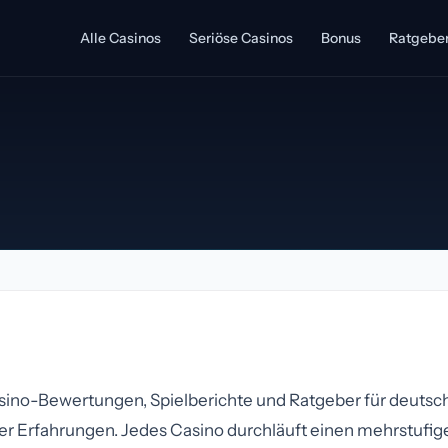
Alle Casinos
Seriöse Casinos
Bonus
Ratgebe
sino-Bewertungen, Spielberichte und Ratgeber für deutsch
er Erfahrungen. Jedes Casino durchläuft einen mehrstufig