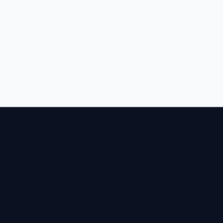
RECHTLICHES
Impressum