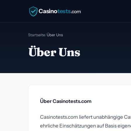
Casino
tests
.com
Startseite
/
Über Uns
Über Uns
Über Casinotests.com
Casinotests.com liefert unabhängige Ca
ehrliche Einschätzungen auf Basis eigen