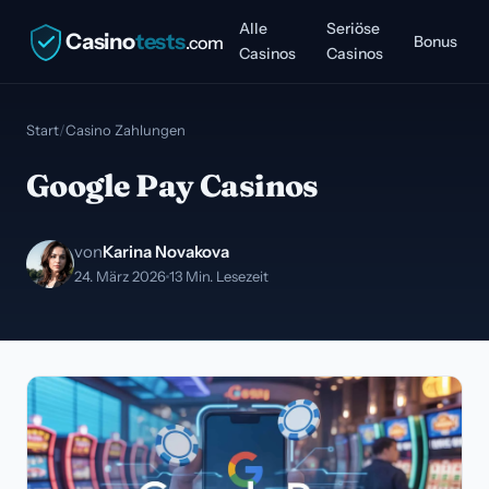
Alle
Seriöse
Casino
tests
.com
Bonus
Casinos
Casinos
Start
/
Casino Zahlungen
Google Pay Casinos
von
Karina Novakova
24. März 2026
13 Min. Lesezeit