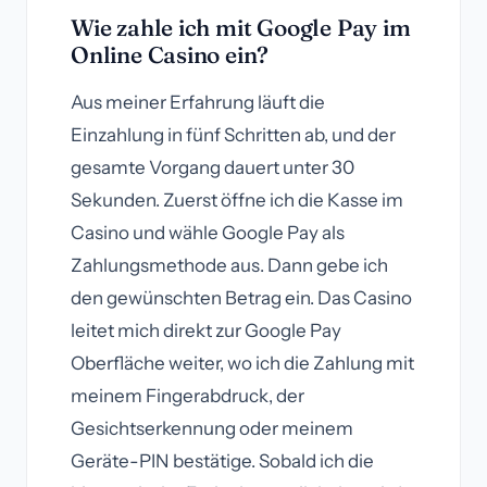
Wie zahle ich mit Google Pay im
Online Casino ein?
Aus meiner Erfahrung läuft die
Einzahlung in fünf Schritten ab, und der
gesamte Vorgang dauert unter 30
Sekunden. Zuerst öffne ich die Kasse im
Casino und wähle Google Pay als
Zahlungsmethode aus. Dann gebe ich
den gewünschten Betrag ein. Das Casino
leitet mich direkt zur Google Pay
Oberfläche weiter, wo ich die Zahlung mit
meinem Fingerabdruck, der
Gesichtserkennung oder meinem
Geräte-PIN bestätige. Sobald ich die