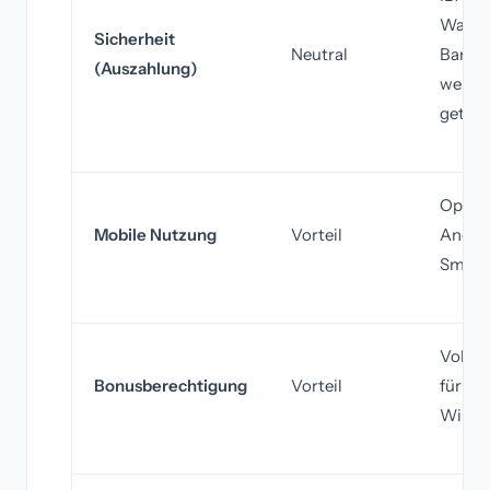
Wallet
Sicherheit
Neutral
Bankd
(Auszahlung)
werde
geteilt
Optimi
Mobile Nutzung
Vorteil
Andro
Smart
Volle 
Bonusberechtigung
Vorteil
für
Willk