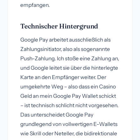
empfangen.
Technischer Hintergrund
Google Pay arbeitet ausschließlich als
Zahlungsinitiator, also als sogenannte
Push-Zahlung. Ich stoße eine Zahlung an,
und Google leitet sie über die hinterlegte
Karte an den Empfänger weiter. Der
umgekehrte Weg – also dass ein Casino
Geld an mein Google Pay Wallet schickt
– ist technisch schlicht nicht vorgesehen.
Das unterscheidet Google Pay
grundlegend von vollwertigen E-Wallets
wie Skrill oder Neteller, die bidirektionale