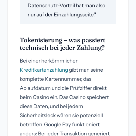
Datenschutz-Vorteil hat man also
nur auf der Einzahlungsseite."
Tokenisierung – was passiert
technisch bei jeder Zahlung?
Bei einer herkömmlichen
Kreditkartenzahlung
gibt man seine
komplette Kartennummer, das
Ablaufdatum und die Prüfziffer direkt
beim Casino ein. Das Casino speichert
diese Daten, und bei jedem
Sicherheitsleck wären sie potenziell
betroffen. Google Pay funktioniert
anders: Bei jeder Transaktion generiert