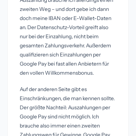
Auszahlung brauche ich allerdings einen
zweiten Weg – und dort gebe ich dann
doch meine IBAN oder E-Wallet-Daten
an. Der Datenschutz-Vorteil greift also
nur bei der Einzahlung, nicht beim
gesamten Zahlungsverkehr. Außerdem
qualifizieren sich Einzahlungen per
Google Pay bei fast allen Anbietern für
den vollen Willkommensbonus.
Auf der anderen Seite gibt es
Einschränkungen, die man kennen sollte.
Der größte Nachteil: Auszahlungen per
Google Pay sind nicht möglich. Ich
brauche also immer einen zweiten
Zahlungsweg für Gewinne. Google Pay