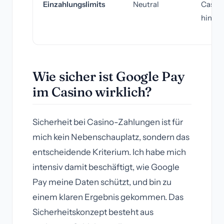
Einzahlungslimits
Neutral
Casino
hinter
Wie sicher ist Google Pay
im Casino wirklich?
Sicherheit bei Casino-Zahlungen ist für
mich kein Nebenschauplatz, sondern das
entscheidende Kriterium. Ich habe mich
intensiv damit beschäftigt, wie Google
Pay meine Daten schützt, und bin zu
einem klaren Ergebnis gekommen. Das
Sicherheitskonzept besteht aus