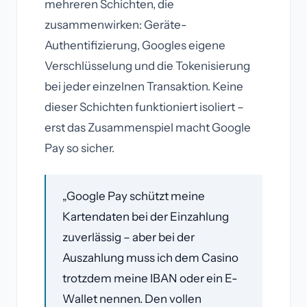
mehreren Schichten, die
zusammenwirken: Geräte-
Authentifizierung, Googles eigene
Verschlüsselung und die Tokenisierung
bei jeder einzelnen Transaktion. Keine
dieser Schichten funktioniert isoliert –
erst das Zusammenspiel macht Google
Pay so sicher.
„Google Pay schützt meine
Kartendaten bei der Einzahlung
zuverlässig – aber bei der
Auszahlung muss ich dem Casino
trotzdem meine IBAN oder ein E-
Wallet nennen. Den vollen