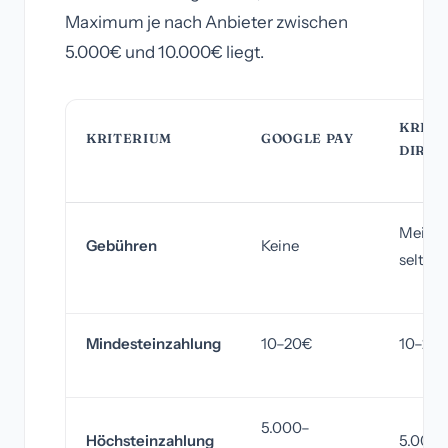
Maximum je nach Anbieter zwischen
5.000€ und 10.000€ liegt.
KRED
KRITERIUM
GOOGLE PAY
DIREK
Meist k
Gebühren
Keine
selten 
Mindesteinzahlung
10–20€
10–20
5.000–
Höchsteinzahlung
5.000–