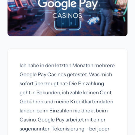
Ich habe in den letzten Monaten mehrere
Google Pay Casinos getestet. Was mich
sofort überzeugt hat: Die Einzahlung
geht in Sekunden, ich zahle keinen Cent
Gebühren und meine Kreditkartendaten
landen beim Einzahlen nie direkt beim
Casino. Google Pay arbeitet mit einer
sogenannten Tokenisierung – bei jeder