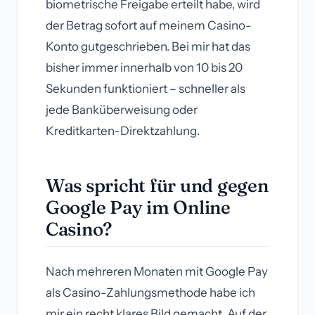
biometrische Freigabe erteilt habe, wird
der Betrag sofort auf meinem Casino-
Konto gutgeschrieben. Bei mir hat das
bisher immer innerhalb von 10 bis 20
Sekunden funktioniert – schneller als
jede Banküberweisung oder
Kreditkarten-Direktzahlung.
Was spricht für und gegen
Google Pay im Online
Casino?
Nach mehreren Monaten mit Google Pay
als Casino-Zahlungsmethode habe ich
mir ein recht klares Bild gemacht. Auf der