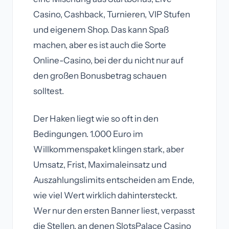
Casino, Cashback, Turnieren, VIP Stufen
und eigenem Shop. Das kann Spaß
machen, aber es ist auch die Sorte
Online-Casino, bei der du nicht nur auf
den großen Bonusbetrag schauen
solltest.
Der Haken liegt wie so oft in den
Bedingungen. 1.000 Euro im
Willkommenspaket klingen stark, aber
Umsatz, Frist, Maximaleinsatz und
Auszahlungslimits entscheiden am Ende,
wie viel Wert wirklich dahintersteckt.
Wer nur den ersten Banner liest, verpasst
die Stellen, an denen SlotsPalace Casino