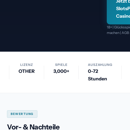
Jetzt 
Slots
Casino
18+ | Glücksspi
machen | AGB 
LIZENZ
SPIELE
AUSZAHLUNG
G
OTHER
3,000+
0-72
Stunden
BEWERTUNG
Vor- & Nachteile