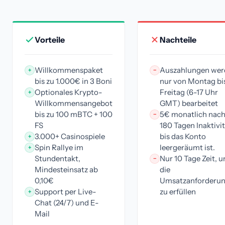
Vorteile
Nachteile
Willkommenspaket
Auszahlungen wer
+
−
bis zu 1.000€ in 3 Boni
nur von Montag bi
Optionales Krypto-
Freitag (6-17 Uhr
+
Willkommensangebot
GMT) bearbeitet
bis zu 100 mBTC + 100
5€ monatlich nac
−
FS
180 Tagen Inaktivit
3.000+ Casinospiele
bis das Konto
+
Spin Rallye im
leergeräumt ist.
+
Stundentakt,
Nur 10 Tage Zeit, 
−
Mindesteinsatz ab
die
0,10€
Umsatzanforderu
Support per Live-
zu erfüllen
+
Chat (24/7) und E-
Mail