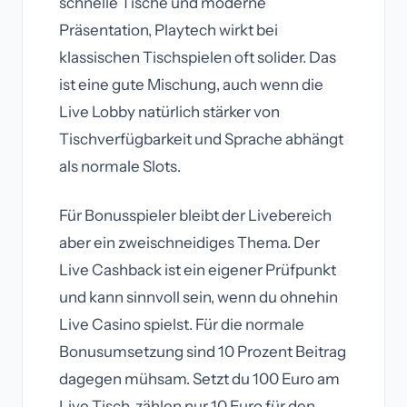
schnelle Tische und moderne
Präsentation, Playtech wirkt bei
klassischen Tischspielen oft solider. Das
ist eine gute Mischung, auch wenn die
Live Lobby natürlich stärker von
Tischverfügbarkeit und Sprache abhängt
als normale Slots.
Für Bonusspieler bleibt der Livebereich
aber ein zweischneidiges Thema. Der
Live Cashback ist ein eigener Prüfpunkt
und kann sinnvoll sein, wenn du ohnehin
Live Casino spielst. Für die normale
Bonusumsetzung sind 10 Prozent Beitrag
dagegen mühsam. Setzt du 100 Euro am
Live Tisch, zählen nur 10 Euro für den