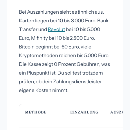
Bei Auszahlungen sieht es ähnlich aus.
Karten liegen bei 10 bis 3.000 Euro, Bank
Transfer und
Revolut
bei 10 bis 5.000
Euro, Mifinity bei 10 bis 2.500 Euro.
Bitcoin beginnt bei 60 Euro, viele
Kryptomethoden reichen bis 5.000 Euro.
Die Kasse zeigt 0 Prozent Gebühren, was
ein Pluspunkt ist. Du solltest trotzdem
prüfen, ob dein Zahlungsdienstleister
eigene Kosten nimmt.
METHODE
EINZAHLUNG
AUSZAH